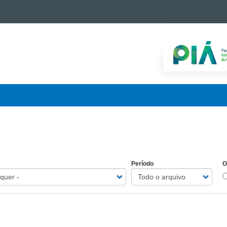
Período
O