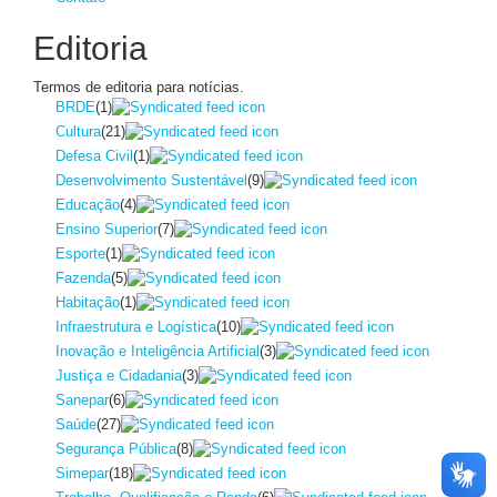
Editoria
Termos de editoria para notícias.
BRDE
(1)
Cultura
(21)
Defesa Civil
(1)
Desenvolvimento Sustentável
(9)
Educação
(4)
Ensino Superior
(7)
Esporte
(1)
Fazenda
(5)
Habitação
(1)
Infraestrutura e Logística
(10)
Inovação e Inteligência Artificial
(3)
Justiça e Cidadania
(3)
Sanepar
(6)
Saúde
(27)
Segurança Pública
(8)
Simepar
(18)