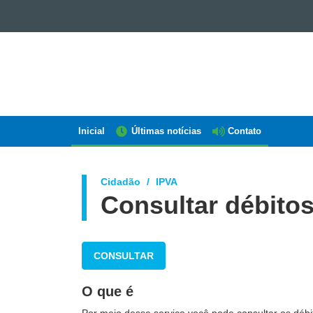
GOVERNO
DO
ESTADO
DO
PARANÁ
Inicial
Últimas notícias
Contato
Navegação
AEN
Cidadão
IPVA
Consultar débitos
CONSULTAR
O que é