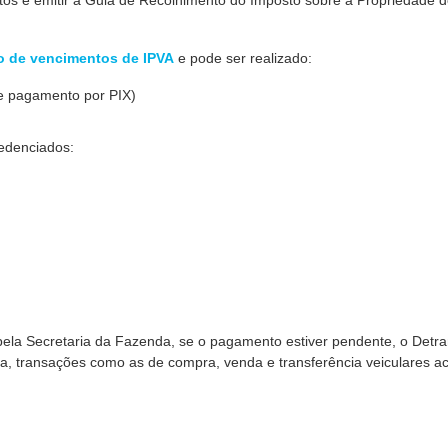
tos e emitir a Guia de Recolhimento do Imposto sobre a Propriedade 
o de vencimentos de IPVA
e pode ser realizado:
e pagamento por PIX)
edenciados:
ela Secretaria da Fazenda, se o pagamento estiver pendente, o Detr
a, transações como as de compra, venda e transferência veiculares 