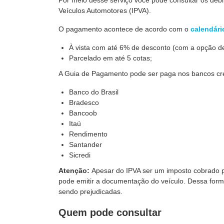
Por meio desse serviço você pode consultar os débi
Veículos Automotores (IPVA).
O pagamento acontece de acordo com o
calendári
À vista com até 6% de desconto (com a opção d
Parcelado em até 5 cotas;
A Guia de Pagamento pode ser paga nos bancos cr
Banco do Brasil
Bradesco
Bancoob
Itaú
Rendimento
Santander
Sicredi
Atenção:
Apesar do IPVA ser um imposto cobrado p
pode emitir a documentação do veículo. Dessa form
sendo prejudicadas.
Quem pode consultar