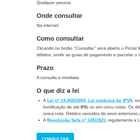
Qualquer pessoa.
Onde consultar
Na internet.
Como consultar
Clicando no botão “Consultar” será aberto o Portal
débitos, emitir as guias de pagamento e parcelar o 
Prazo
A consulta é imediata.
O que diz a lei
A
Lei nº 14.260/2003, Lei orgânica do IPVA
, e
bonificação de até
6%
) ou em cinco cotas. Os d
única cota. Débitos vencidos de anos anteriores
A
Resolução Sefa nº 135/2021
regulamenta a L
CONSULTAR