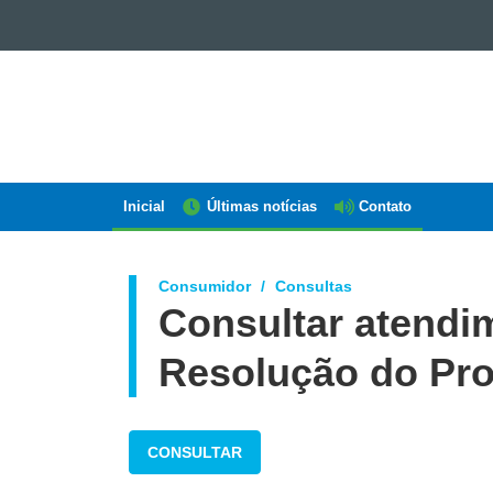
GOVERNO
DO
ESTADO
DO
PARANÁ
Inicial
Últimas notícias
Contato
Navegação
AEN
Consumidor
Consultas
Consultar atendi
Resolução do Pr
CONSULTAR