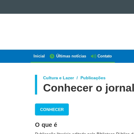
GOVERNO
DO
ESTADO
DO
PARANÁ
Inicial
Últimas notícias
Contato
Navegação
AEN
Cultura e Lazer
Publicações
Conhecer o jorna
CONHECER
O que é