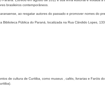
 do Paraná. Estreou em agosto de 2011 e sua linha editorial é voltada à 
utores brasileiros contemporâneos.
a paranaense, ao resgatar autores do passado e promover nomes do pr
iblioteca Pública do Paraná, localizada na Rua Cândido Lopes, 133
ntos de cultura de Curitiba, como museus , cafés, livrarias e Faróis d
ritiba).