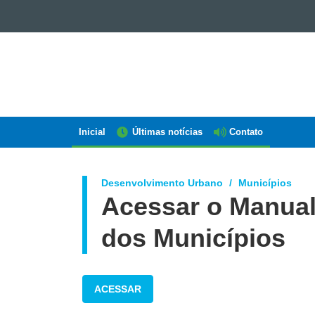
GOVERNO
DO
ESTADO
DO
PARANÁ
Inicial
Últimas notícias
Contato
Navegação
AEN
Desenvolvimento Urbano
Municípios
Acessar o Manual 
dos Municípios
ACESSAR