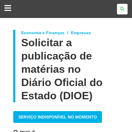
GOVERNO
DO
ESTADO
DO
PARANÁ
Economia e Finanças
Empresas
Solicitar a
publicação de
matérias no
Diário Oficial do
Estado (DIOE)
SERVIÇO INDISPONÍVEL NO MOMENTO