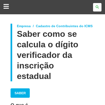
GOVERNO
DO
ESTADO
DO
PARANÁ
Empresa
Cadastro de Contribuintes do ICMS
Saber como se
calcula o dígito
verificador da
inscrição
estadual
SABER