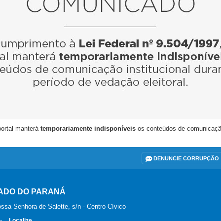
portal manterá
temporariamente indisponíveis
os conteúdos de comunicação i
DENUNCIE CORRUPÇÃO
ADO DO PARANÁ
ssa Senhora de Salette, s/n - Centro Cívico
-
Localize