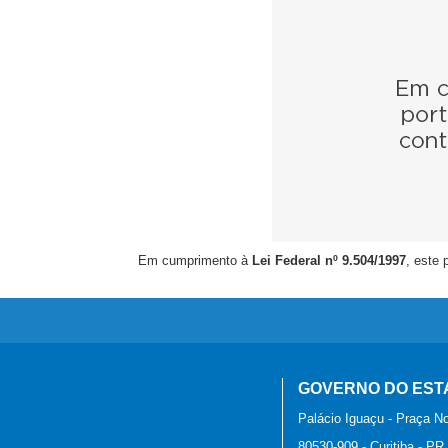
Em cumprimento à
Lei Federal nº 9.504/1997
, este 
GOVERNO DO EST
Palácio Iguaçu - Praça No
80530-909
-
Curitiba
-
PR