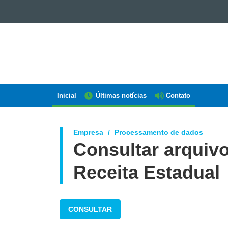
GOVERNO
DO
ESTADO
DO
PARANÁ
Inicial
Últimas notícias
Contato
Navegação
AEN
Empresa
Processamento de dados
Consultar arquiv
Receita Estadual
CONSULTAR