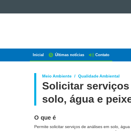
GOVERNO
DO
ESTADO
DO
PARANÁ
Inicial
Últimas notícias
Contato
Navegação
AEN
Meio Ambiente
Qualidade Ambiental
Solicitar serviços
solo, água e peix
O que é
Permite solicitar s
erviços de análises em solo, água 