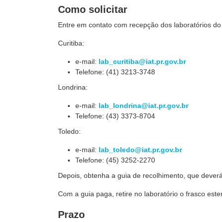
Como solicitar
Entre em contato com recepção dos laboratórios do 
Curitiba:
e-mail:
lab_curitiba@iat.pr.gov.br
Telefone: (41) 3213-3748
Londrina:
e-mail:
lab_londrina@iat.pr.gov.br
Telefone: (43) 3373-8704
Toledo:
e-mail:
lab_toledo@iat.pr.gov.br
Telefone: (45) 3252-2270
Depois, obtenha a guia de recolhimento, que dever
Com a guia paga, retire no laboratório o frasco este
Prazo