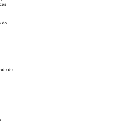
icas
a do
dade de
a