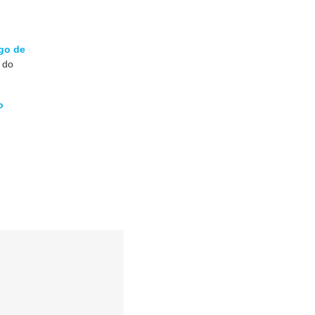
go de
 do
o