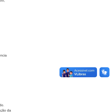
900,
ência
do.
ação da