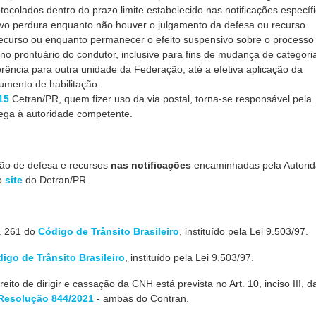
colados dentro do prazo limite estabelecido nas notificações específ
ivo perdura enquanto não houver o julgamento da defesa ou recurso.
recurso ou enquanto permanecer o efeito suspensivo sobre o processo
 no prontuário do condutor, inclusive para fins de mudança de categori
rência para outra unidade da Federação, até a efetiva aplicação da
mento de habilitação.
15
Cetran/PR, quem fizer uso da via postal, torna-se responsável pela
rega à autoridade competente.
ão de defesa e recursos
nas notificações
encaminhadas pela Autori
no
site
do Detran/PR.
t. 261 do
Código de Trânsito Brasileiro
, instituído pela Lei 9.503/97.
igo de Trânsito Brasileiro
,
instituído pela Lei 9.503/97.
to de dirigir e cassação da CNH está prevista no Art. 10, inciso III, d
Resolução 844/2021
- ambas
do Contran.