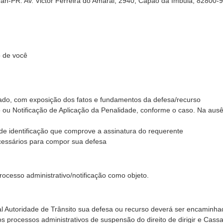
ran-PR: Av. Victor Ferreira do Amaral, 2940, Capão da Imbuia, 82800-
 de você
do, com exposição dos fatos e fundamentos da defesa/recurso
ão ou Notificação de Aplicação da Penalidade, conforme o caso. Na aus
de identificação que comprove a assinatura do requerente
essários para compor sua defesa
ocesso administrativo/notificação como objeto.
al Autoridade de Trânsito sua defesa ou recurso deverá ser encaminha
s processos administrativos de suspensão do direito de dirigir e Cass