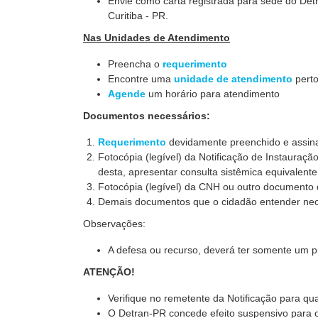
Envie como carta registrada para sede do Det
Curitiba - PR.
Nas Unidades de Atendimento
Preencha o
requerimento
Encontre uma
unidade de atendimento
perto
Agende
um horário para atendimento
Documentos necessários:
Requerimento
devidamente preenchido e assina
Fotocópia (legível) da Notificação de Instauraç
desta, apresentar consulta sistêmica equivalente
Fotocópia (le
gível) da CNH ou outro documento 
Demais documentos que o cidadão entender nec
Observações:
A defesa ou recurso, deverá ter somente um pr
ATENÇÃO!
Verifique no remetente da Notificação para qu
O Detran-PR
concede efeito suspensivo para o