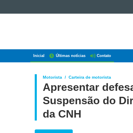
GOVERNO
DO
ESTADO
DO
PARANÁ
Inicial
Últimas notícias
Contato
Navegação
AEN
Motorista
Carteira de motorista
Apresentar defes
Suspensão do Dire
da CNH