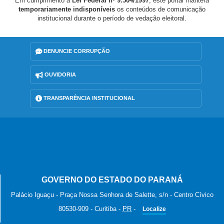
Em cumprimento à
Lei Federal nº 9.504/1997
, este portal manterá
temporariamente indisponíveis
os conteúdos de comunicação
institucional durante o período de vedação eleitoral.
DENUNCIE CORRUPÇÃO
OUVIDORIA
TRANSPARÊNCIA INSTITUCIONAL
GOVERNO DO ESTADO DO PARANÁ
Palácio Iguaçu - Praça Nossa Senhora de Salette, s/n - Centro Cívico
80530-909
-
Curitiba
-
PR
-
Localize