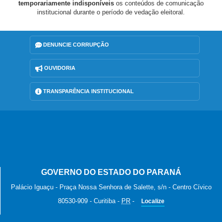
temporariamente indisponíveis
os conteúdos de comunicação
institucional durante o período de vedação eleitoral.
DENUNCIE CORRUPÇÃO
OUVIDORIA
TRANSPARÊNCIA INSTITUCIONAL
GOVERNO DO ESTADO DO PARANÁ
Palácio Iguaçu - Praça Nossa Senhora de Salette, s/n - Centro Cívico
80530-909
-
Curitiba
-
PR
-
Localize