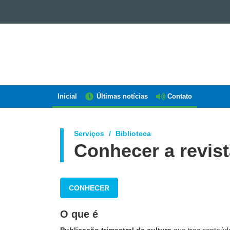
GOVERNO
DO
ESTADO
DO
PARANÁ
Inicial
Últimas notícias
Contato
Navegação
AEN
Serviços
Biblioteca
Conhecer a revis
CONHECER
O que é