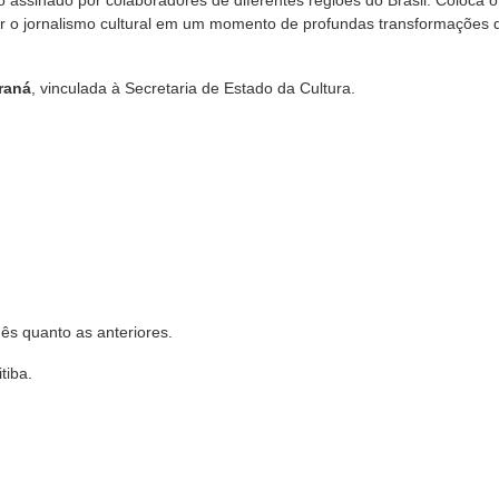
o assinado por colaboradores de diferentes regiões do Brasil. Coloca o
ar o jornalismo cultural em um momento de profundas transformações 
raná
, vinculada à Secretaria de Estado da Cultura.
mês quanto as anteriores.
tiba.