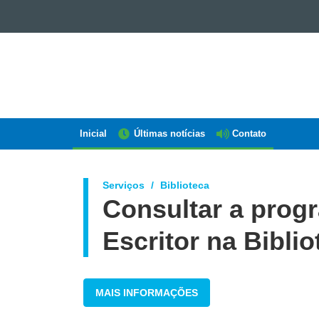
GOVERNO
DO
ESTADO
DO
PARANÁ
Inicial
Últimas notícias
Contato
Navegação
AEN
Serviços
Biblioteca
Consultar a prog
Escritor na Biblio
MAIS INFORMAÇÕES