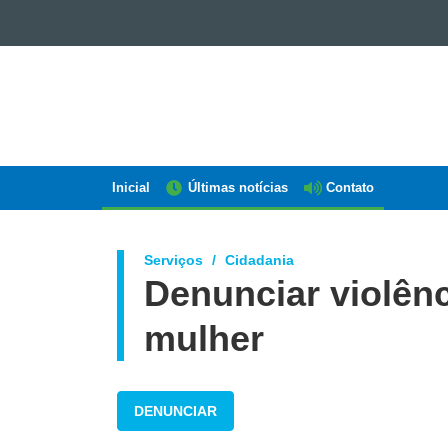
GOVERNO
DO
ESTADO
DO
PARANÁ
Inicial
Últimas notícias
Contato
Navegação
AEN
Serviços
Cidadania
Denunciar violênc
mulher
DENUNCIAR