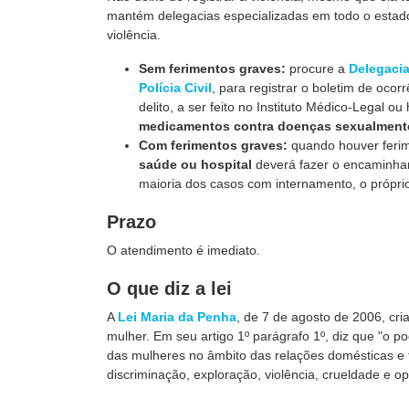
mantém delegacias especializadas em todo o estado
violência.
Sem ferimentos graves:
procure a
Delegacia
Polícia Civil
, para registrar o boletim de oco
delito, a ser feito no Instituto Médico-Legal 
medicamentos contra doenças sexualmente
Com ferimentos graves:
quando houver feri
saúde ou hospital
deverá fazer o encaminham
maioria dos casos com internamento, o próprio h
Prazo
O atendimento é imediato.
O que diz a lei
A
Lei Maria da Penha
, de 7 de agosto de 2006, cri
mulher. Em seu artigo 1º parágrafo 1º, diz que "o p
das mulheres no âmbito das relações domésticas e f
discriminação, exploração, violência, crueldade e o