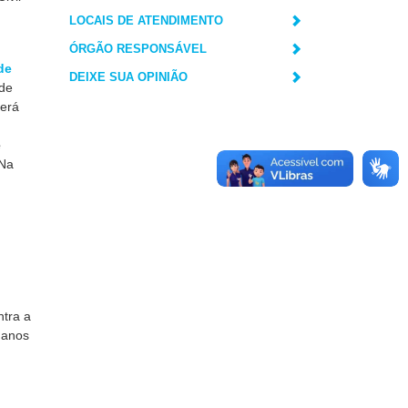
LOCAIS DE ATENDIMENTO
ÓRGÃO RESPONSÁVEL
de
DEIXE SUA OPINIÃO
 de
berá
e
 Na
ntra a
umanos