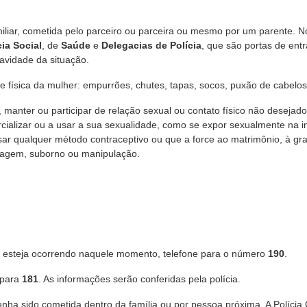
iliar, cometida pelo parceiro ou
parceira ou mesmo por um parente. N
ia Social
, de
Saúde
e
Delegacias de Polícia
, que são portas de ent
avidade da situação.
e física da mulher: empurrões, chutes, tapas, socos, puxão de cabelos
, manter ou participar de relação sexual ou contato físico não desejado
cializar ou a usar a sua sexualidade, como se expor sexualmente na in
r qualquer método contraceptivo ou que a force ao matrimônio, à gra
ntagem, suborno ou manipulação.
ia esteja ocorrendo naquele momento, telefone para o número
190
.
 para
181
. As informações serão conferidas pela polícia.
nha sido cometida dentro da família ou por pessoa próxima. A Polícia C