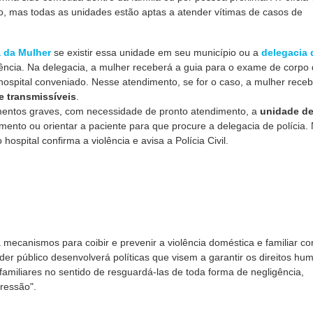
, mas todas as unidades estão aptas a atender vítimas de casos de
 da Mulher
se existir essa unidade em seu município ou a
delegacia 
rrência. Na delegacia, a mulher receberá a guia para o exame de corpo
ou hospital conveniado. Nesse atendimento, se for o caso, a mulher rece
 transmissíveis
.
mentos graves, com necessidade de pronto atendimento, a
unidade d
ento ou orientar a paciente para que procure a delegacia de polícia.
ospital confirma a violência e avisa a Polícia Civil.
a mecanismos para coibir e prevenir a violência doméstica e familiar co
oder público desenvolverá políticas que visem a garantir os direitos h
amiliares no sentido de resguardá-las de toda forma de negligência,
pressão".