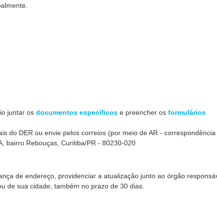
oalmente.
io juntar os
documentos específicos
e preencher os
formulários
is do DER ou envie pelos correios (por meio de AR - correspondência
-A, bairro Rebouças, Curitiba/PR - 80230-020
nça de endereço, providenciar a atualização junto ao órgão responsáv
ou de sua cidade, também no prazo de 30 dias.