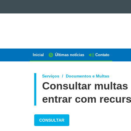
GOVERNO
DO
ESTADO
DO
PARANÁ
Inicial
Últimas notícias
Contato
Navegação
AEN
Serviços
Documentos e Multas
Consultar multas
entrar com recur
CONSULTAR