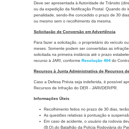
Deve ser apresentada à Autoridade de Trânsito (dir
ou da expedição da Notificação Postal. Quando do i
penalidade, sendo-lhe concedido o prazo de 30 dias
ou mesmo sem o recolhimento da mesma.
Solicitação de Conversão em Advertência
Para fazer a solicitação, o proprietário do veículo
meses. Somente podem ser convertidas as infrações
solicitada na primeira instância até o prazo estabel
recurso à JARI, conforme
Resolução 404
do Contr
Recursos à Junta Administrativa de Recursos de
Caso a Defesa Prévia seja indeferida, é possível ap
Recursos de Infração do DER - JARI/DER/PR.
Informações Úteis
Recolhimento feitos no prazo de 30 dias, terã
As questões relativas à pontuação e suspensão
Em caso de acidente, o usuário da rodovia dev
(B.O),do Batalhão da Polícia Rodoviária do Pa