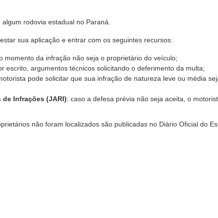
em algum rodovia estadual no Paraná.
star sua aplicação e entrar com os seguintes recursos:
o momento da infração não seja o proprietário do veículo;
or escrito, argumentos técnicos solicitando o deferimento da multa;
motorista pode solicitar que sua infração de natureza leve ou média se
 de Infrações (JARI)
: caso a defesa prévia não seja aceita, o motoris
prietários não foram localizados são publicadas no Diário Oficial do E