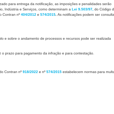
lizado para entrega da notificação, as imposições e penalidades serão
cio, Indústria e Serviços, como determinam a
Lei 9.503/97,
do Código 
do Contran nº
404/2012
e
574/2015
.
As notificações podem ser consult
ulo e sobre o andamento de processos e recursos pode ser realizada
az o prazo para pagamento da infração e para contestação.
do Contran nº
918/2022
e
nº
574/2015
estabelecem normas para mult