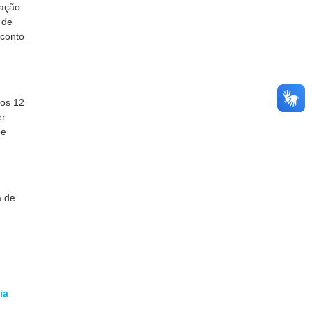
ração
 de
sconto
mos 12
er
be
a de
ia