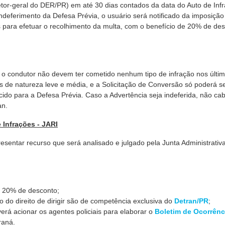
etor-geral do DER/PR) em até 30 dias contados da data do Auto de Inf
ndeferimento da Defesa Prévia, o usuário será notificado da imposição
 para efetuar o recolhimento da multa, com o benefício de 20% de de
 ou o condutor não devem ter cometido nenhum tipo de infração nos últi
 de natureza leve e média, e a Solicitação de Conversão só poderá s
ecido para a Defesa Prévia. Caso a Advertência seja indeferida, não ca
an.
 Infrações - JARI
resentar recurso que será analisado e julgado pela Junta Administrativ
o 20% de desconto;
 do direito de dirigir são de competência exclusiva do
Detran/PR
;
erá acionar os agentes policiais para elaborar o
Boletim de Ocorrênc
raná.