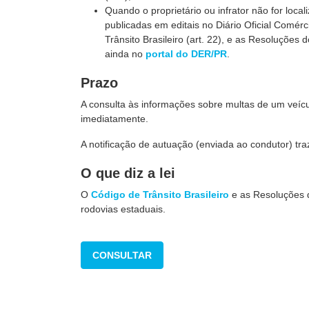
Quando o proprietário ou infrator não for loca
publicadas em editais no Diário Oficial Comér
Trânsito Brasileiro (art. 22), e as Resoluções 
ainda no
portal do DER/PR
.
Prazo
A consulta às informações sobre multas de um veíc
imediatamente.
A notificação de autuação (enviada ao condutor) tr
O que diz a lei
O
Código de Trânsito Brasileiro
e as Resoluções 
rodovias estaduais.
CONSULTAR