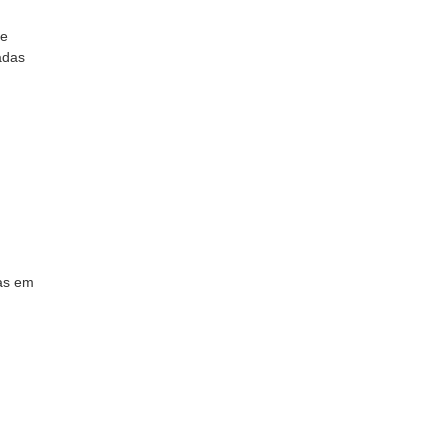
de
adas
as em