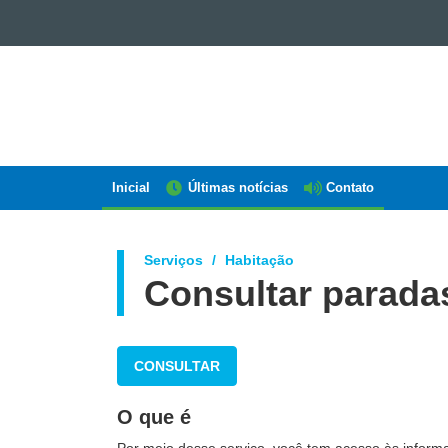
GOVERNO
DO
ESTADO
DO
PARANÁ
Inicial
Últimas notícias
Contato
Navegação
AEN
Serviços
Habitação
Consultar parada
CONSULTAR
O que é