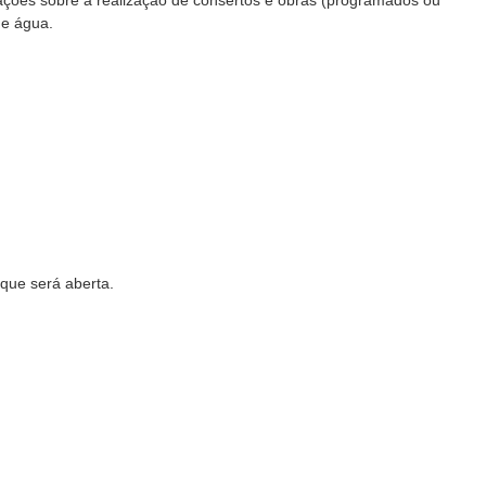
ações sobre a realização de consertos e obras (programados ou
de água.
que será aberta.