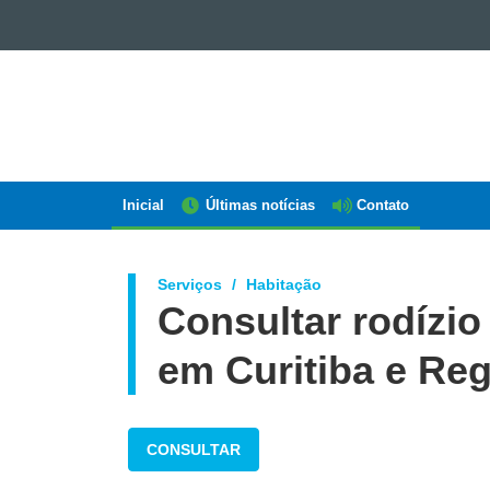
GOVERNO
DO
ESTADO
DO
PARANÁ
Inicial
Últimas notícias
Contato
Navegação
AEN
Serviços
Habitação
Consultar rodízi
em Curitiba e Reg
CONSULTAR