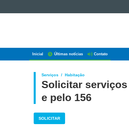
GOVERNO
DO
ESTADO
DO
PARANÁ
Inicial
Últimas notícias
Contato
Navegação
AEN
Serviços
Habitação
Solicitar serviços
e pelo 156
SOLICITAR