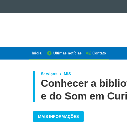
GOVERNO
DO
ESTADO
DO
PARANÁ
Inicial
Últimas notícias
Contato
Navegação
AEN
Serviços
MIS
Conhecer a bibli
e do Som em Curi
MAIS INFORMAÇÕES