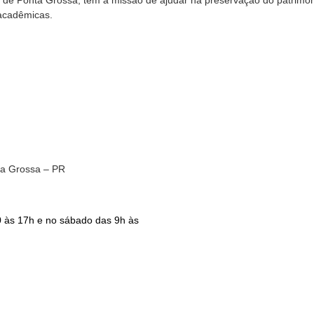
de Ponta Grossa, tem a missão de ajudar na preservação do patrimô
 acadêmicas.
ta Grossa – PR
30 às 17h e no sábado das 9h às