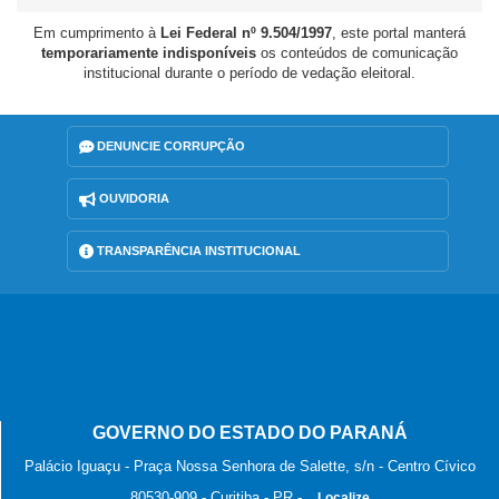
Em cumprimento à
Lei Federal nº 9.504/1997
, este portal manterá
temporariamente indisponíveis
os conteúdos de comunicação
institucional durante o período de vedação eleitoral.
DENUNCIE CORRUPÇÃO
OUVIDORIA
TRANSPARÊNCIA INSTITUCIONAL
GOVERNO DO ESTADO DO PARANÁ
Palácio Iguaçu - Praça Nossa Senhora de Salette, s/n - Centro Cívico
80530-909
-
Curitiba
-
PR
-
Localize