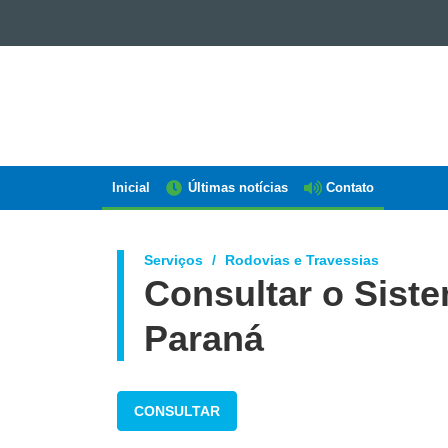
GOVERNO
DO
ESTADO
DO
PARANÁ
Inicial
Últimas notícias
Contato
Navegação
AEN
Serviços
Rodovias e Travessias
Consultar o Sist
Paraná
CONSULTAR