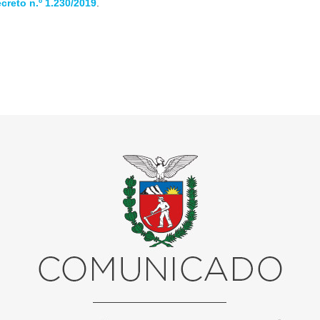
creto n.º 1.230/2019
.