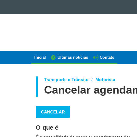
GOVERNO
DO
ESTADO
DO
PARANÁ
Inicial
Últimas notícias
Contato
Navegação
AEN
Transporte e Trânsito
Motorista
Cancelar agenda
CANCELAR
O que é