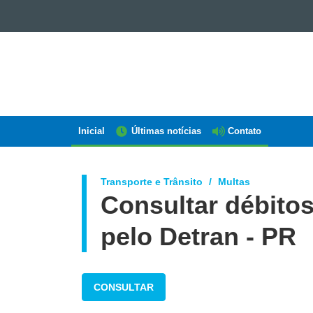
GOVERNO
DO
ESTADO
DO
PARANÁ
Inicial
Últimas notícias
Contato
Navegação
AEN
Transporte e Trânsito
Multas
Consultar débitos
pelo Detran - PR
CONSULTAR