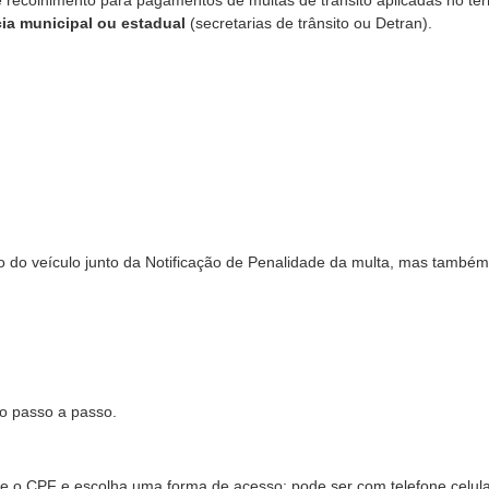
 de recolhimento para pagamentos de multas de trânsito aplicadas no terr
a municipal ou estadual
(secretarias de trânsito ou Detran).
rio do veículo junto da Notificação de Penalidade da multa, mas também
 o passo a passo.
me o CPF e escolha uma forma de acesso: pode ser com telefone celula