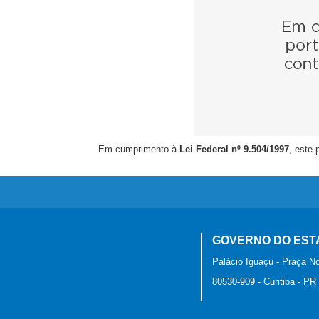
Em cumprimento à
Lei Federal nº 9.504/1997
, este 
GOVERNO DO EST
Palácio Iguaçu - Praça No
80530-909
-
Curitiba
-
PR