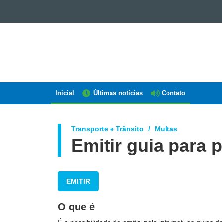
GOVERNO
DO
ESTADO
DO
PARANÁ
Inicial
Últimas notícias
Contato
Navegação
AEN
Transporte e Trânsito
Multas
Emitir guia para
EMITIR
O que é