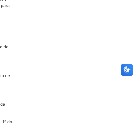
 para
zo de
ado de
 da
. 1º da