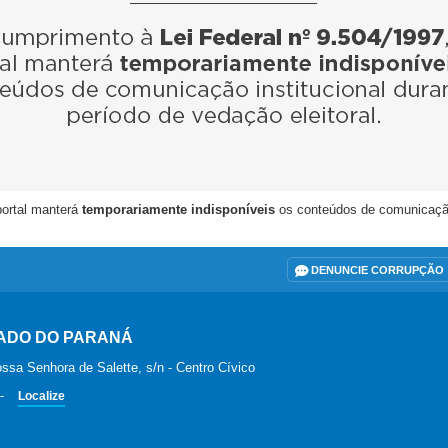
portal manterá
temporariamente indisponíveis
os conteúdos de comunicação i
DENUNCIE CORRUPÇÃO
ADO DO PARANÁ
ssa Senhora de Salette, s/n - Centro Cívico
-
Localize