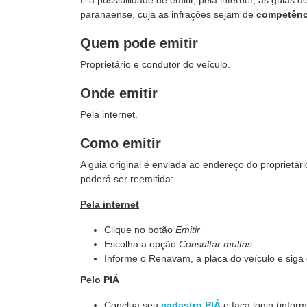
É a possibilidade de emitir, pela internet, as guias
paranaense, cuja as infrações sejam de
competênci
Quem pode emitir
Proprietário e condutor do veículo.
Onde emitir
Pela internet.
Como emitir
A guia original é enviada ao endereço do proprietá
poderá ser reemitida:
Pela internet
Clique no botão
Emitir
Escolha a opção
Consultar multas
Informe o Renavam, a placa do veículo e siga
Pelo PIÁ
Conclua seu
cadastro PIÁ
e faça login (infor