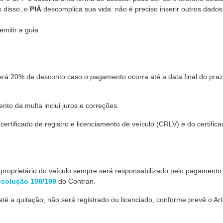
s disso, o
PIÁ
descomplica sua vida: não é preciso inserir outros dados
emitir a guia
terá 20% de desconto caso o pagamento ocorra até a data final do pra
to da multa inclui juros e correções.
ertificado de registro e licenciamento de veículo (CRLV) e do certific
proprietário do veículo sempre será responsabilizado pelo pagamento
solução 108/199
do Contran.
té a quitação, não será registrado ou licenciado, conforme prevê o Art