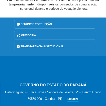
Em cumprimento à
Lei Federal nº 9.504/1997
, este portal manterá
temporariamente indisponíveis
os conteúdos de comunicação
institucional durante o período de vedação eleitoral.
DENUNCIE CORRUPÇÃO
OUVIDORIA
TRANSPARÊNCIA INSTITUCIONAL
GOVERNO DO ESTADO DO PARANÁ
Palácio Iguaçu - Praça Nossa Senhora de Salette, s/n - Centro Cívico
80530-909
-
Curitiba
-
PR
-
Localize