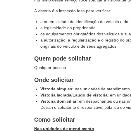
Por meio desse serviço você solicitar a vistoria de u
A vistoria é a inspeção feita para verificar:
a autenticidade da identificação do veículo e d
a legitimidade da propriedade
os equipamentos obrigatórios dos veículos e su
a autorização, a regularização e o registro no p
originais do veículo e de seus agregados
Quem pode solicitar
Qualquer pessoa.
Onde solicitar
Vistoria simples:
nas unidades de atendimento
Vistoria lacrada/Laudo de vistoria
: em unidad
Vistoria domiciliar:
em despachantes ou nas un
Detran o solicitante é responsável pela ida do vis
Como solicitar
Nas unidades de atendimento