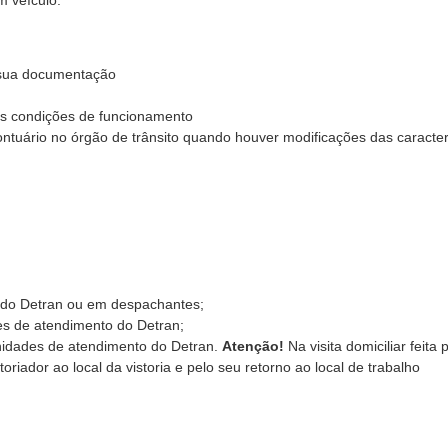
m veículo.
a sua documentação
as condições de funcionamento
rontuário no órgão de trânsito quando houver modificações das caracter
 do Detran ou em despachantes;
es de atendimento do Detran;
idades de atendimento do Detran.
Atenção!
Na visita domiciliar feita 
toriador ao local da vistoria e pelo seu retorno ao local de trabalho