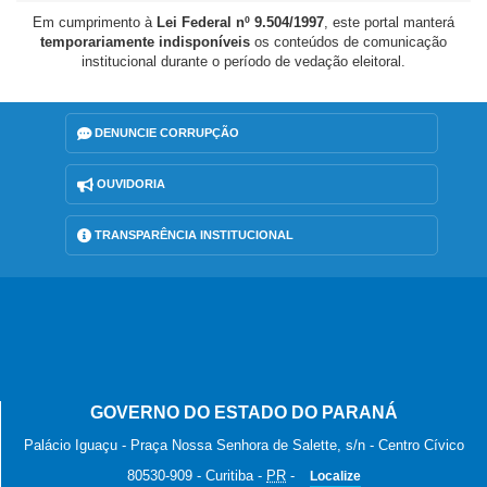
Em cumprimento à
Lei Federal nº 9.504/1997
, este portal manterá
temporariamente indisponíveis
os conteúdos de comunicação
institucional durante o período de vedação eleitoral.
DENUNCIE CORRUPÇÃO
OUVIDORIA
TRANSPARÊNCIA INSTITUCIONAL
GOVERNO DO ESTADO DO PARANÁ
Palácio Iguaçu - Praça Nossa Senhora de Salette, s/n - Centro Cívico
80530-909
-
Curitiba
-
PR
-
Localize