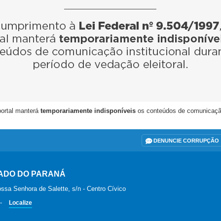
portal manterá
temporariamente indisponíveis
os conteúdos de comunicação i
DENUNCIE CORRUPÇÃO
ADO DO PARANÁ
ssa Senhora de Salette, s/n - Centro Cívico
-
Localize