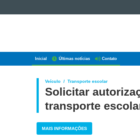
GOVERNO
DO
ESTADO
DO
PARANÁ
Inicial
Últimas notícias
Contato
Navegação
AEN
Veículo
Transporte escolar
Solicitar autoriza
transporte escola
MAIS INFORMAÇÕES