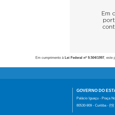
Em cumprimento à
Lei Federal nº 9.504/1997
, este 
GOVERNO DO EST
Palácio Iguaçu - Praça No
80530-909
-
Curitiba
-
PR