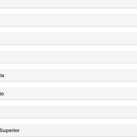
ia
to
 Superior