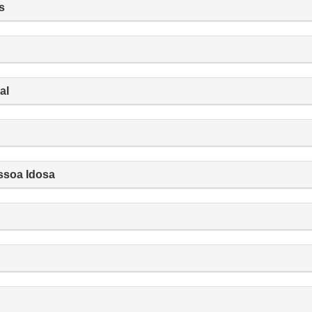
s
al
essoa Idosa