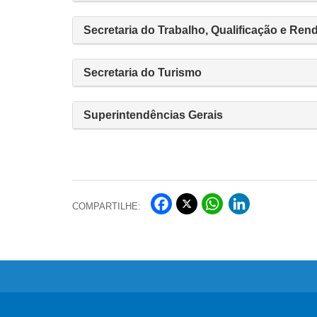
Secretaria do Trabalho, Qualificação e Ren
Secretaria do Turismo
Superintendências Gerais
Fa
Wh
Lin
COMPARTILHE:
ce
ats
ke
Twi
bo
Ap
dIn
tter
ok
p