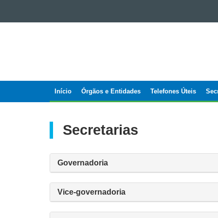
GOVERNO
DO
ESTADO
DO
PARANÁ
Início
Órgãos e Entidades
Telefones Úteis
Sec
Navegação
Principal
Secretarias
Governadoria
Vice-governadoria