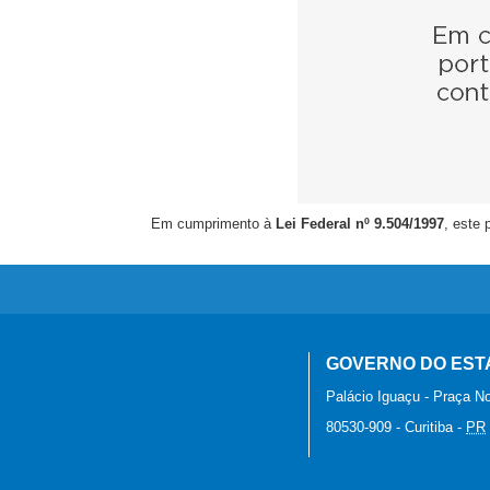
Em cumprimento à
Lei Federal nº 9.504/1997
, este 
GOVERNO DO EST
Palácio Iguaçu - Praça No
80530-909
-
Curitiba
-
PR