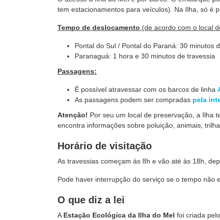
tem estacionamentos para veículos). Na Ilha, só é per
Tempo de deslocamento
(de acordo com o local de
Pontal do Sul / Pontal do Paraná: 30 minutos d
Paranaguá: 1 hora e 30 minutos de travessia
Passagens:
É possível atravessar com os barcos de linha
As passagens podem ser compradas
pela int
Atenção!
Por seu um local de preservação, a Ilha t
encontra informações sobre poluição, animais, tril
Horário de visitação
As travessias começam às 8h e vão até às 18h, de
Pode haver interrupção do serviço se o tempo não e
O que diz a lei
A
Estação Ecológica da Ilha do Mel
foi criada pel