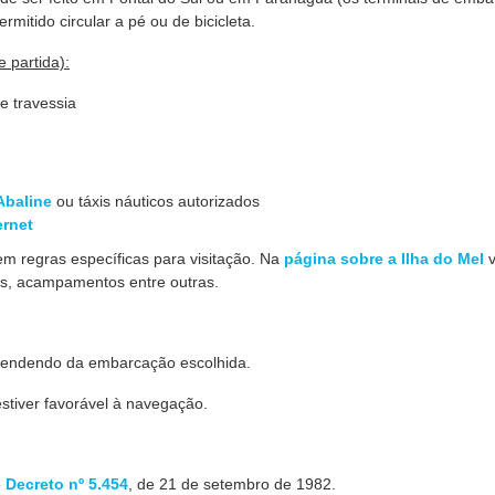
mitido circular a pé ou de bicicleta.
 partida):
e travessia
Abaline
ou táxis náuticos autorizados
ernet
em regras específicas para visitação. Na
página sobre a Ilha do Mel
v
has, acampamentos entre outras.
pendendo da embarcação escolhida.
stiver favorável à navegação.
o
Decreto nº 5.454
, de 21 de setembro de 1982.