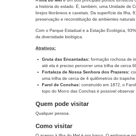
A
Ilha do Mel
é um dos principais pontos turísticos
a história do estado. É, também, uma Unidade de C
brejos litorâneos e caxetais.
Da superfície da Ilha,
8
preservação e reconstituição de ambientes naturais
Com o Parque Estadual e a Estação Ecológica, 93% 
da diversidade biológica.
Atrativos:
Gruta das Encantadas:
formação rochosa de in
até ela é preciso percorrer uma trilha de cerca 
Fortaleza de Nossa Senhora dos Prazeres:
co
uma trilha de cerca de 4 quilômetros do trapiche 
Farol de Conchas:
construído em 1872, o Faro
topo do Morro das Conchas é possível observar 
Quem pode visitar
Qualquer pessoa.
Como visitar
O acesso à Ilha do Mel é por barco. O embarque po