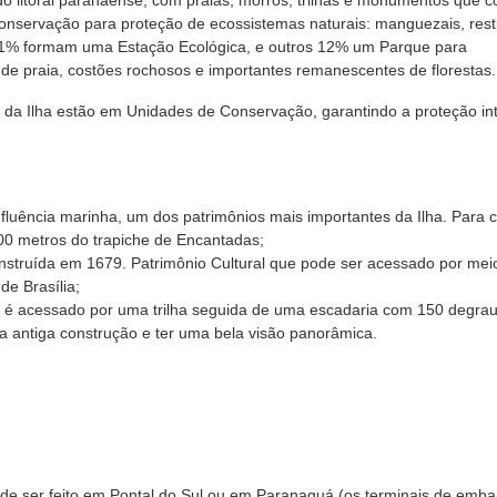
 do litoral paranaense, com praias, morros, trilhas e monumentos que 
onservação para proteção de ecossistemas naturais: manguezais, rest
1% formam
uma Estação Ecológica, e outros 12%
um Parque para
 de praia, costões rochosos e importantes remanescentes de florestas.
da Ilha estão em Unidades de Conservação, garantindo a proteção int
fluência marinha, um dos patrimônios mais importantes da Ilha. Para 
600 metros do trapiche de Encantadas;
nstruída em 1679. Patrimônio Cultural que pode ser acessado por mei
de Brasília;
l é acessado por uma trilha seguida de uma escadaria com 150 degra
a antiga construção e ter uma bela visão panorâmica.
de ser feito em Pontal do Sul ou em Paranaguá (os terminais de emb