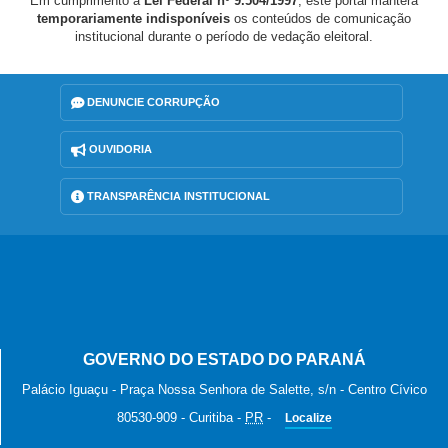
Em cumprimento à
Lei Federal nº 9.504/1997
, este portal manterá
temporariamente indisponíveis
os conteúdos de comunicação
institucional durante o período de vedação eleitoral.
DENUNCIE CORRUPÇÃO
OUVIDORIA
TRANSPARÊNCIA INSTITUCIONAL
GOVERNO DO ESTADO DO PARANÁ
Palácio Iguaçu - Praça Nossa Senhora de Salette, s/n - Centro Cívico
80530-909
-
Curitiba
-
PR
-
Localize