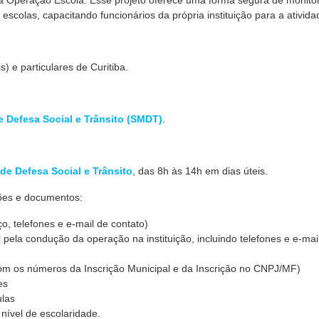
da Operação Escola. Esse projeto oferece uma forma segura de monito
colas, capacitando funcionários da própria instituição para a ativida
) e particulares de Curitiba.
e Defesa Social e Trânsito (SMDT)
.
 de Defesa Social e Trânsito
, das 8h às 14h em dias úteis.
ções e documentos:
o, telefones e e-mail de contato)
 pela condução da operação na instituição, incluindo telefones e e-mai
om os números da Inscrição Municipal e da Inscrição no CNPJ/MF)
es
ulas
nível de escolaridade.