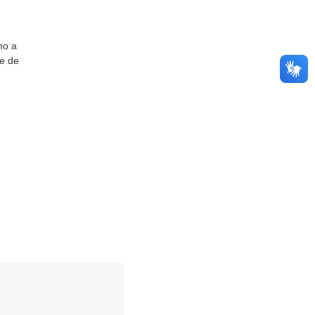
mo a
de de