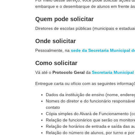
Por meio desse serviço, você pode solicitar ações 
embarque e o desembarque de alunos em frente às es
Quem pode solicitar
Diretores de escolas públicas (municipais e estaduais
Onde solicitar
Pessoalmente, na
sede da Secretaria Municipal d
Como solicitar
Vá até o
Protocolo Geral
da
Secretaria Municipal
Entregue carta ou ofício com as seguintes informa
Dados da instituição de ensino (nome, endereç
Nomes do diretor e do funcionário responsável
contato
Cópia simples do Alvará de Funcionamento (c
Relação de funcionários que serão os monitor
Relação de horários de entrada e saída das a
Relação do número de alunos, por turno e por 