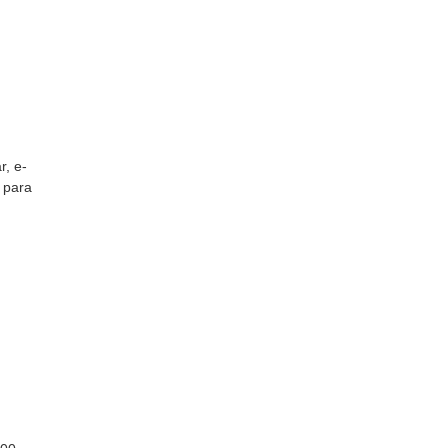
r, e-
 para