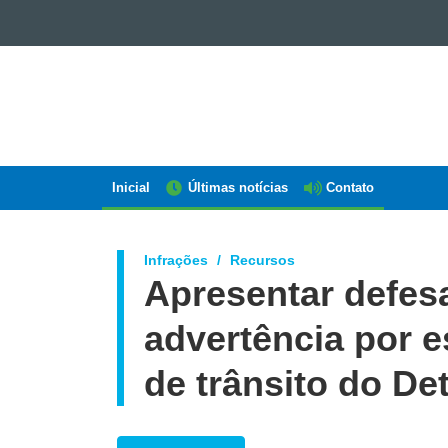
GOVERNO
DO
ESTADO
DO
PARANÁ
Inicial
Últimas notícias
Contato
Navegação
AEN
Infrações
Recursos
Apresentar defesa
advertência por e
de trânsito do De