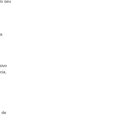
do seu
ua
R
sivo
cia,
e de