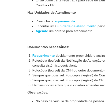
Envie como carta registrada para sede do Det
Curitiba - PR.
Nas Unidades de Atendimento
Preencha o
requerimento
Encontre uma
unidade de atendimento
perto
Agende
um horário para atendimento
Documentos necessários:
Requerimento
devidamente preenchido e assina
Fotocópia (
legível) da Notificação de Autuação 
consulta sistêmica equivalente
Fotocópia (le
gível) da CNH ou outro documento 
Sempre que possível: Fotocópia (legível) do Co
Sempre que possível: Fotocópia (legível) do CR
Demais documentos que o cidadão entender nec
Observações:
No caso de veículo de propriedade de pessoa 