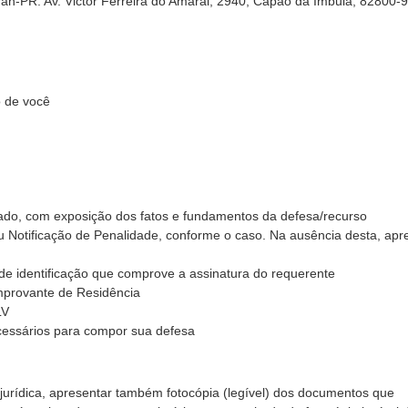
ran-PR: Av. Victor Ferreira do Amaral, 2940, Capão da Imbuia, 82800-
 de você
do, com exposição dos fatos e fundamentos da defesa/recurso
ou Notificação de Penalidade, conforme o caso. Na ausência desta, apr
de identificação que comprove a assinatura do requerente
mprovante de Residência
LV
essários para compor sua defesa
jurídica, apresentar também
fotocópia
(legível) dos documentos que