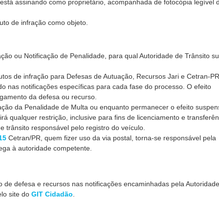
 está assinando como proprietário, acompanhada de
fotocópia
legível 
uto de infração como objeto.
ação ou Notificação de Penalidade, para qual Autoridade de Trânsito s
tos de infração para Defesas de Autuação, Recursos Jari e Cetran-P
do nas notificações específicas para cada fase do processo. O efeito
lgamento da defesa ou recurso.
cação da Penalidade de Multa ou enquanto permanecer o efeito suspen
irá qualquer restrição, inclusive para fins de licenciamento e transferên
 trânsito responsável pelo registro do veículo.
15
Cetran/PR, quem fizer uso da via postal, torna-se responsável pela
rega à autoridade competente.
o de defesa e recursos nas notificações encaminhadas pela Autoridad
lo site do
GIT Cidadão
.