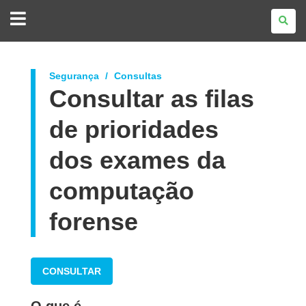
GOVERNO
DO
ESTADO
DO
PARANÁ
Segurança
Consultas
Consultar as filas
de prioridades
dos exames da
computação
forense
CONSULTAR