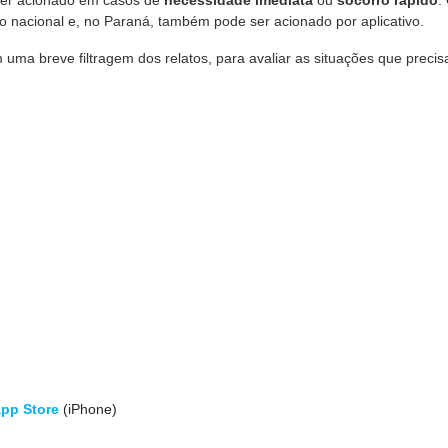
 ser acionado em casos de
necessidade imediata
ou
socorro rápido
.
rio nacional e, no Paraná, também pode ser acionado por aplicativo.
 uma breve filtragem dos relatos, para avaliar as situações que preci
pp Store
(iPhone)