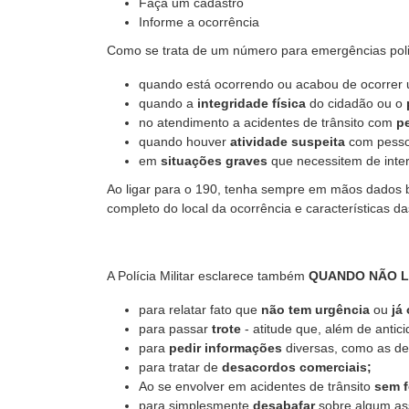
Faça um cadastro
Informe a ocorrência
Como se trata de um número para emergências polic
quando está ocorrendo ou acabou de ocorrer
quando a
integridade física
do cidadão ou o
no atendimento a acidentes de trânsito com
p
quando houver
atividade suspeita
com pessoa
em
situações graves
que necessitem de interv
Ao ligar para o 190, tenha sempre em mãos dados b
completo do local da ocorrência e características d
A Polícia Militar esclarece também
QUANDO NÃO 
para relatar fato que
não tem urgência
ou
já 
para passar
trote
- atitude que, além de antic
para
pedir informações
diversas, como as de 
para tratar de
desacordos comerciais;
Ao se envolver em acidentes de trânsito
sem f
para simplesmente
desabafar
sobre algum ass