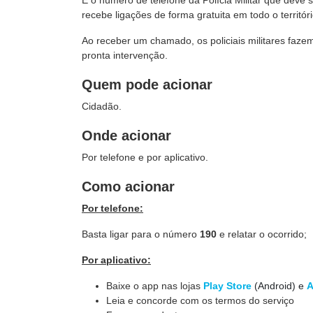
É o número de telefone da Polícia Militar que deve
recebe ligações de forma gratuita em todo o territó
Ao receber um chamado, os policiais militares fazem
pronta intervenção.
Quem pode acionar
Cidadão.
Onde acionar
Por telefone e por aplicativo.
Como acionar
Por telefone:
Basta ligar para o número
190
e relatar o ocorrido;
Por aplicativo:
Baixe o app nas lojas
Play Store
(Android) e
A
Leia e concorde com os termos do serviço