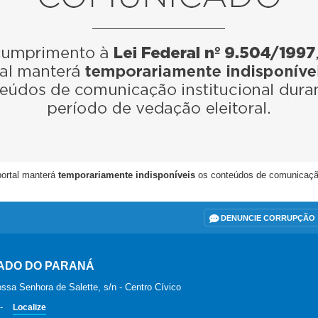
portal manterá
temporariamente indisponíveis
os conteúdos de comunicação i
DENUNCIE CORRUPÇÃO
ADO DO PARANÁ
ssa Senhora de Salette, s/n - Centro Cívico
-
Localize