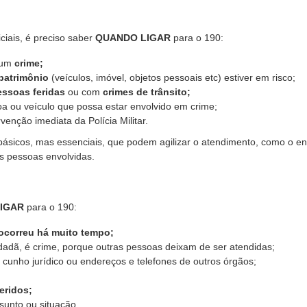
iais, é preciso saber
QUANDO LIGAR
para o 190:
 um
crime;
patrimônio
(veículos, imóvel, objetos pessoais etc) estiver em risco;
essoas feridas
ou com
crimes de trânsito;
 ou veículo que possa estar envolvido em crime;
enção imediata da Polícia Militar.
ásicos, mas essenciais, que podem agilizar o atendimento, como o e
as pessoas envolvidas.
LIGAR
para o 190:
ocorreu há muito tempo;
idadã, é crime, porque outras pessoas deixam de ser atendidas;
cunho jurídico ou endereços e telefones de outros órgãos;
eridos;
unto ou situação.