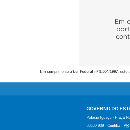
Em cumprimento à
Lei Federal nº 9.504/1997
, este 
GOVERNO DO EST
Palácio Iguaçu - Praça No
80530-909
-
Curitiba
-
PR