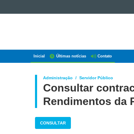
GOVERNO
DO
ESTADO
DO
PARANÁ
Inicial
Últimas notícias
Contato
Navegação
AEN
Administração
Servidor Público
Consultar contra
Rendimentos da 
CONSULTAR