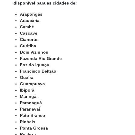
disponível para as cidades de:
Arapongas
Araucária
Cambé
Cascavel
Cianorte
Curitiba
Dois Vizinhos
Fazenda Rio Grande
Foz do Iguaçu
Francisco Beltrão
Guaíra
Guarapuava
Ibiporã
Maringá
Paranaguá
Paranavaí
Pato Branco
Pinhais
Ponta Grossa
Realeza