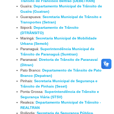
Trânsito de Francisco Beltrão (DEBETRAN)
Guaíra:
Departamento Municipal de Trânsito de
Guaíra (Guatran)
Guarapuava:
Secretaria Municipal de Trânsito e
Transportes (Setran)
Ibiporã:
Departamento de Trânsito
(DTRÂNSITO)
Maringá:
Secretaria Municipal de Mobilidade
Urbana (Semob)
Paranaguá:
Superintendência Municipal de
Trânsito de Paranaguá (Sumtran)
Paranavaí:
Diretoria de Trânsito de Paranavaí
(Ditran)
Pato Branco:
Departamento de Trânsito de Pato
Branco (Depatran)
Pinhais:
Secretaria Municipal de Segurança e
Trânsito de Pinhais (Seset)
Ponta Grossa:
Superintendência de Trânsito e
Segurança Viária (STSV)
Realeza:
Departamento Municipal de Trânsito -
REALTRAN
Rolândia:
Secretaria de Segurança Pública,